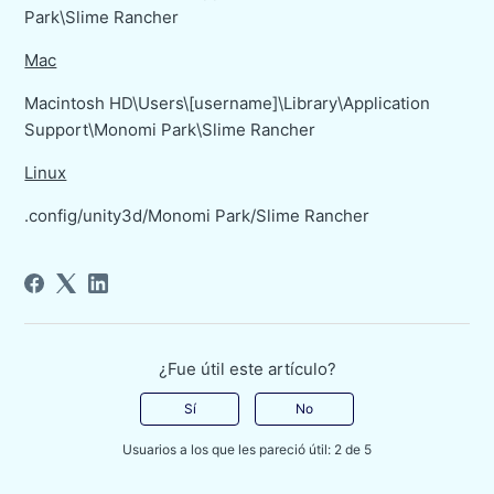
Park\Slime Rancher
Mac
Macintosh HD\Users\[username]\Library\Application
Support\Monomi Park\Slime Rancher
Linux
.config/unity3d/Monomi Park/Slime Rancher
¿Fue útil este artículo?
Sí
No
Usuarios a los que les pareció útil: 2 de 5