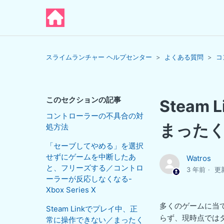
スライムランチャー ヘルプセンター
よくある質問
コ
このセクションの記事
Stea
コントローラーの不具合の対
まった
処方法
「セーブしてやめる」を選択
せずにゲームを中断したあ
Watros
と、フリーズする／コントロ
3 年前
更
ーラーが反応しなくなる-
Xbox Series X
多くのゲームに当て
Steam Linkでプレイ中、正
らず、現時点では
常に操作できない／まったく