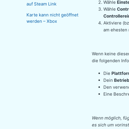
Wähle
Einst
auf Steam Link
Wähle
Contr
Karte kann nicht geöffnet
Controllere
werden – Xbox
Aktiviere (b
am ehesten 
Wenn keine dieser
die folgenden Inf
Die
Plattfo
Dein
Betrie
Den verwen
Eine Beschr
Wenn möglich, füge
es sich um vorinst